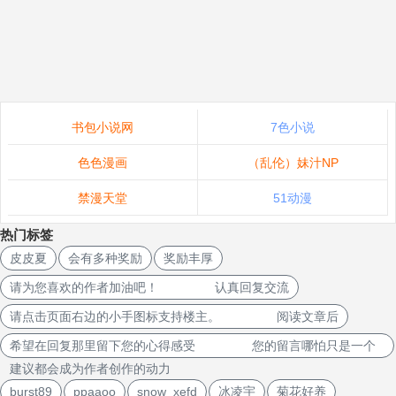
书包小说网
7色小说
色色漫画
（乱伦）妹汁NP
禁漫天堂
51动漫
热门标签
皮皮夏
会有多种奖励
奖励丰厚
请为您喜欢的作者加油吧！ 认真回复交流
请点击页面右边的小手图标支持楼主。 阅读文章后
希望在回复那里留下您的心得感受 您的留言哪怕只是一个
建议都会成为作者创作的动力
burst89
ppaaoo
snow_xefd
冰凌宇
菊花好养