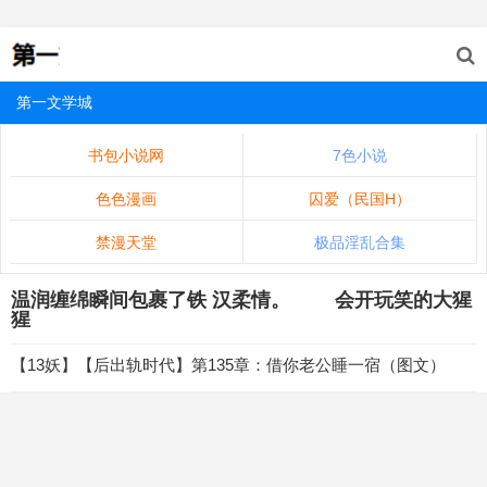
第一文学城
书包小说网
7色小说
色色漫画
囚爱（民国H）
禁漫天堂
极品淫乱合集
温润缠绵瞬间包裹了铁 汉柔情。 会开玩笑的大猩
猩
【13妖】【后出轨时代】第135章：借你老公睡一宿（图文）