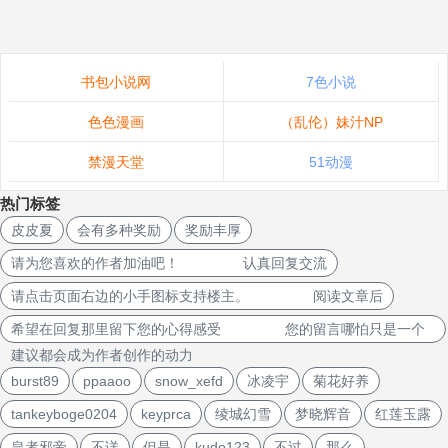
书包小说网
7色小说
色色漫画
（乱伦）妹汁NP
禁漫天堂
51动漫
热门标签
皮皮夏
会有多种奖励
奖励丰厚
请为您喜欢的作者加油吧！ 认真回复交流
请点击页面右边的小手图标支持楼主。 阅读文章后
希望在回复那里留下您的心得感受 您的留言哪怕只是一个
建议都会成为作者创作的动力
burst89
ppaaoo
snow_xefd
冰凌宇
菊花好养
tankeyboge0204
keyprca
绫城幻雪
梦晓辉音
红莲玉露
皇者邪帝
不详
但是
kudo123
不过
那么