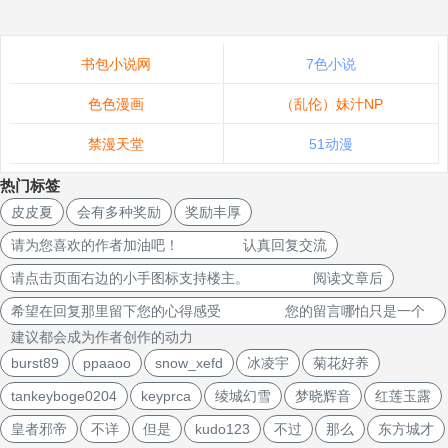
书包小说网
7色小说
色色漫画
（乱伦）妹汁NP
禁漫天堂
51动漫
热门标签
皮皮夏
会有多种奖励
奖励丰厚
请为您喜欢的作者加油吧！ 认真回复交流
请点击页面右边的小手图标支持楼主。 阅读文章后
希望在回复那里留下您的心得感受 您的留言哪怕只是一个
建议都会成为作者创作的动力
burst89
ppaaoo
snow_xefd
冰凌宇
菊花好养
tankeyboge0204
keyprca
绫城幻雪
梦晓辉音
红莲玉露
皇者邪帝
不详
但是
kudo123
不过
那么
东方城才