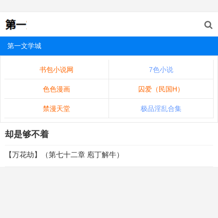
第一文学城
书包小说网
7色小说
色色漫画
囚爱（民国H）
禁漫天堂
极品淫乱合集
却是够不着
【万花劫】（第七十二章 庖丁解牛）