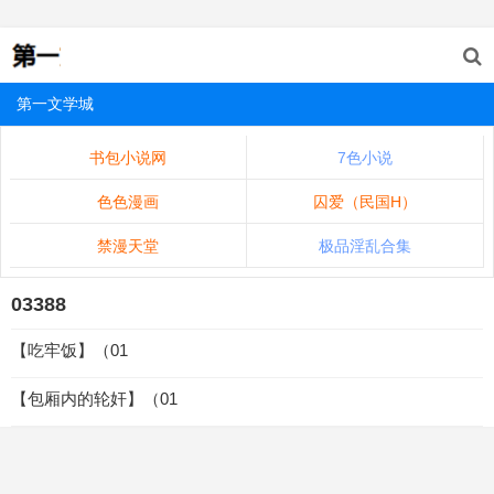
第一文学城
书包小说网
7色小说
色色漫画
囚爱（民国H）
禁漫天堂
极品淫乱合集
03388
【吃牢饭】（01
【包厢内的轮奸】（01