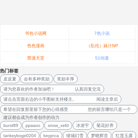
书包小说网
7色小说
色色漫画
（乱伦）妹汁NP
禁漫天堂
51动漫
热门标签
皮皮夏
会有多种奖励
奖励丰厚
请为您喜欢的作者加油吧！ 认真回复交流
请点击页面右边的小手图标支持楼主。 阅读文章后
希望在回复那里留下您的心得感受 您的留言哪怕只是一个
建议都会成为作者创作的动力
burst89
ppaaoo
snow_xefd
冰凌宇
菊花好养
tankeyboge0204
keyprca
绫城幻雪
梦晓辉音
红莲玉露