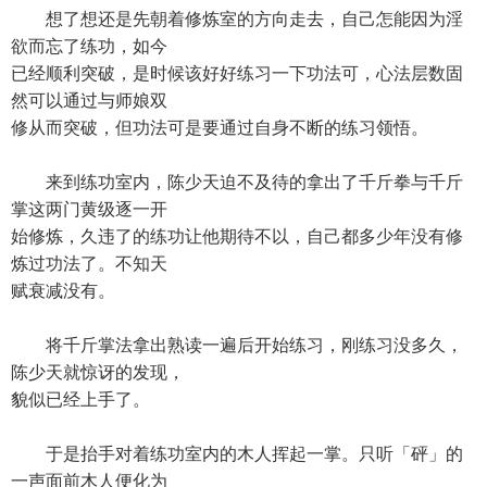
想了想还是先朝着修炼室的方向走去，自己怎能因为淫
欲而忘了练功，如今
已经顺利突破，是时候该好好练习一下功法可，心法层数固
然可以通过与师娘双
修从而突破，但功法可是要通过自身不断的练习领悟。
来到练功室内，陈少天迫不及待的拿出了千斤拳与千斤
掌这两门黄级逐一开
始修炼，久违了的练功让他期待不以，自己都多少年没有修
炼过功法了。不知天
赋衰减没有。
将千斤掌法拿出熟读一遍后开始练习，刚练习没多久，
陈少天就惊讶的发现，
貌似已经上手了。
于是抬手对着练功室内的木人挥起一掌。只听「砰」的
一声面前木人便化为