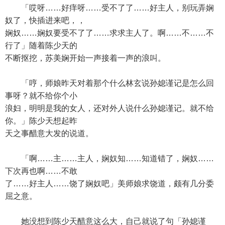
「哎呀……好痒呀……受不了了……好主人，别玩弄娴
奴了，快插进来吧，，
娴奴……娴奴要受不了了……求求主人了。啊……不……不
行了」随着陈少天的
不断抠挖，苏美娴开始一声接着一声的浪叫。
「哼，师娘昨天对着那个什么林玄说孙媳谨记是怎么回
事呀？就不给你个小
浪妇，明明是我的女人，还对外人说什么孙媳谨记。就不给
你。」陈少天想起昨
天之事醋意大发的说道。
「啊……主……主人，娴奴知……知道错了，娴奴……
下次再也啊……不敢
了……好主人……饶了娴奴吧」美师娘求饶道，颇有几分委
屈之意。
她没想到陈少天醋意这么大，自己就说了句「孙媳谨