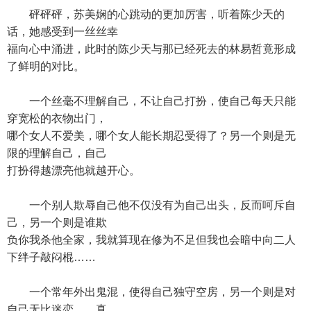
砰砰砰，苏美娴的心跳动的更加厉害，听着陈少天的
话，她感受到一丝丝幸
福向心中涌进，此时的陈少天与那已经死去的林易哲竟形成
了鲜明的对比。
一个丝毫不理解自己，不让自己打扮，使自己每天只能
穿宽松的衣物出门，
哪个女人不爱美，哪个女人能长期忍受得了？另一个则是无
限的理解自己，自己
打扮得越漂亮他就越开心。
一个别人欺辱自己他不仅没有为自己出头，反而呵斥自
己，另一个则是谁欺
负你我杀他全家，我就算现在修为不足但我也会暗中向二人
下绊子敲闷棍……
一个常年外出鬼混，使得自己独守空房，另一个则是对
自己无比迷恋……真