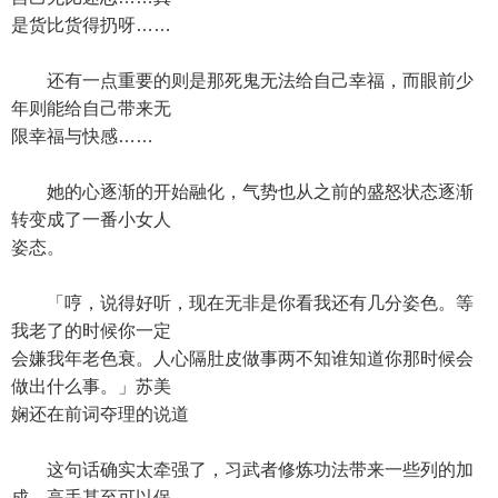
是货比货得扔呀……
还有一点重要的则是那死鬼无法给自己幸福，而眼前少
年则能给自己带来无
限幸福与快感……
她的心逐渐的开始融化，气势也从之前的盛怒状态逐渐
转变成了一番小女人
姿态。
「哼，说得好听，现在无非是你看我还有几分姿色。等
我老了的时候你一定
会嫌我年老色衰。人心隔肚皮做事两不知谁知道你那时候会
做出什么事。」苏美
娴还在前词夺理的说道
这句话确实太牵强了，习武者修炼功法带来一些列的加
成，高手甚至可以保