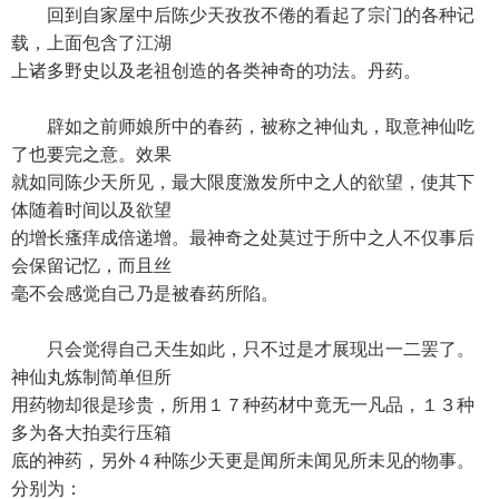
回到自家屋中后陈少天孜孜不倦的看起了宗门的各种记
载，上面包含了江湖
上诸多野史以及老祖创造的各类神奇的功法。丹药。
辟如之前师娘所中的春药，被称之神仙丸，取意神仙吃
了也要完之意。效果
就如同陈少天所见，最大限度激发所中之人的欲望，使其下
体随着时间以及欲望
的增长瘙痒成倍递增。最神奇之处莫过于所中之人不仅事后
会保留记忆，而且丝
毫不会感觉自己乃是被春药所陷。
只会觉得自己天生如此，只不过是才展现出一二罢了。
神仙丸炼制简单但所
用药物却很是珍贵，所用１７种药材中竟无一凡品，１３种
多为各大拍卖行压箱
底的神药，另外４种陈少天更是闻所未闻见所未见的物事。
分别为：