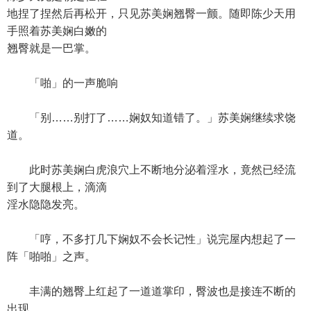
地捏了捏然后再松开，只见苏美娴翘臀一颤。随即陈少天用
手照着苏美娴白嫩的
翘臀就是一巴掌。
「啪」的一声脆响
「别……别打了……娴奴知道错了。」苏美娴继续求饶
道。
此时苏美娴白虎浪穴上不断地分泌着淫水，竟然已经流
到了大腿根上，滴滴
淫水隐隐发亮。
「哼，不多打几下娴奴不会长记性」说完屋内想起了一
阵「啪啪」之声。
丰满的翘臀上红起了一道道掌印，臀波也是接连不断的
出现。