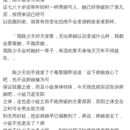
证七八十岁还和年轻时一样秀丽可人。她已经突破到了第九
层，按理来说已经可
以驻颜到老。就算有些变化也绝不会变成鹤发老者那样。
「我陈少天对天发誓，无论师娘以后变成什么样，我都
会爱着她，不抛弃她，
我陈少天会对她好一辈子，有违此誓天诛地灭万年不得超
生。」
陈少天抬手就发了个毒誓随即说道「这下师娘放心了
吧，先不说师娘修为可
保证驻颜之效，而且小徒身体特殊，今天我也就实话告诉师
娘吧，小徒乃是至阳
之体，这也是小徒之前不能突破的主要原因，至阳之体交合
之时可令男女双方得
到无穷好处，想必师娘早已领教到了，再说，师娘老去了，
小徒不也老去了？师