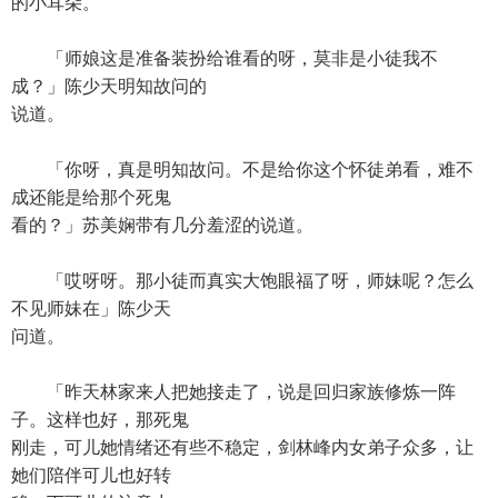
的小耳朵。
「师娘这是准备装扮给谁看的呀，莫非是小徒我不
成？」陈少天明知故问的
说道。
「你呀，真是明知故问。不是给你这个怀徒弟看，难不
成还能是给那个死鬼
看的？」苏美娴带有几分羞涩的说道。
「哎呀呀。那小徒而真实大饱眼福了呀，师妹呢？怎么
不见师妹在」陈少天
问道。
「昨天林家来人把她接走了，说是回归家族修炼一阵
子。这样也好，那死鬼
刚走，可儿她情绪还有些不稳定，剑林峰内女弟子众多，让
她们陪伴可儿也好转