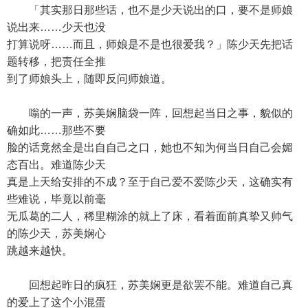
「其实那日那些话，也不是少天说出的口，要不是师娘
说出来……少天也没
打算说呀……而且，师娘是不是也很爱我？」陈少天先把话
题转移，把责任全推
到了师娘头上，随即反问师娘道。
嗡的一声，苏美娴脑袋一阵，回想起当日之事，貌似的
确如此……那些不要
脸的话竟然全是出自自己之口，她也不知为何当日自己会媚
态百出。难道陈少天
真是上天给安排的不成？至于自己爱不爱陈少天，这确实有
些难说，毕竟以前毫
无瓜葛的二人，稀里糊涂的就上了床，看着面前真挚又帅气
的陈少天，苏美娴心
跳越来越快。
回想起昨日的疯狂，苏美娴更是欲罢不能。难道自己真
的爱上了这个小混蛋