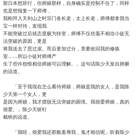
那日本想辞行，但师娘那样，自身确实是控制不住了，同样
也是想报复一下师傅，
我刚拜入天剑山之时宗门各长老，太上长老，师傅都拿我当
宝一样对待，发现我
不能突破过后就态度极为转变，师傅不仅丝毫不相信小徒无
法突破的原因，更是
将我送去了思过崖。而后更加过分，竟要收回我的修炼
室……所以小徒对师傅产
生了些许怨恨相信师娘可以理解。」这句话陈少天发自肺腑
的说道。
「至于我现在怎么看待师娘，师娘是我的女人，是我陈
少天第一个女人，更
是因为师娘，我才摆脱无法突破的困境。我很爱师娘，真的
很爱。」陈少天斩钉
截铁的说道。
「我呸，很爱我还那般羞辱我，鬼才相信呢」听着陈少