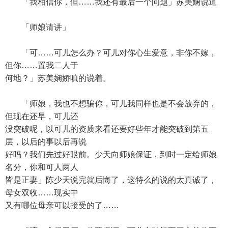
「我相信你，但……我还有最后一个问题」苏美娴说道
「师娘请讲」
「可……可儿怎么办？可儿对你心生爱意，非你不嫁，
但你……置我二人于
何地？」苏美娴娇嗔的说着。
「师娘，我也不想骗你，可儿我同样也是不会放弃的，
但现在还早，可儿还
没突破呢，以可儿的资质来看还要好些年才能突破到第五
层，以后的事以后再说
好吗？我们先过好眼前。少天向师娘保证，到时一定给师娘
名分，你和可人两人
皆是正妻」陈少天说完就后悔了，这特么的说的太真诚了，
母女双收……现实中
又有哪位母亲可以接受的了……