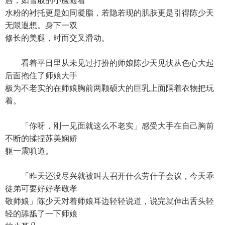
唇，如雪般的小脸随着
水粉的衬托更是如同凝脂，若隐若现的肌肤更是引得陈少天
无限遐想。身下一双
修长的美腿，时而交叉滑动。
看着平日里从未见过打扮的师娘陈少天见状从色心大起
后面抱住了师娘大手
极为不老实的在师娘胸前两颗硕大的巨乳上面隔着衣物把玩
着。
「你呀，刚一见面就这么不老实」感受大手在自己胸前
不断的揉捏苏美娴娇
躯一震嗔道。
「昨天还没尽兴就被叫去召开什么劳什子会议，今天乖
徒弟可要好好孝敬孝
敬师娘」陈少天对着师娘耳边轻轻说道，说完就伸出舌头轻
轻的舔舐了一下师娘