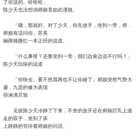
了你这的。哈哈哈」
陈少天也没想俏师娘竟如此谨慎。
「嗯，那就好。对了少天，你先放手，坐到一旁，师，
师娘有话问你」苏美
娴两颊微红一本正经的说道。
「什么事呀？还要坐到一旁，我们边肏边说不行吗？」
陈少天玩味的说道
「你快去。要不然我再也不让你碰了」师娘突然气势大
盛，九层的修为表现
得淋漓尽致
见状陈少天冷静了下来，不舍的放开还在师娘巨乳上游
走的双手，坐到了床
上静静的等待着师娘的问话。