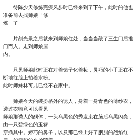
待陈少天修炼完疾风步时已经来到了下午，此时的他也
准备前去找师娘「修
炼」了
片刻光景之后就来到师娘住处，当当当敲了三生门后推
门而入。走到师娘屋
内。
只见师娘此时正在对着镜子化着妆，灵巧的小手正在不
断地往脸上拍着水粉。
此时师妹林可儿已经不在家中。
师娘今天的装扮格外的诱人，身着一身青色的薄纱衣，
透过衣物竟可以看见
师娘那诱人的酮体，一头乌黑色的秀发束在脑后乌黑闪亮，
由一只碧绿色的玉簪
穿插其中。娇巧的鼻子，以及那已经上好了胭脂的烈焰红