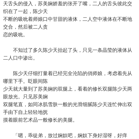
天舌头的侵入，苏美娴娇羞的张开了嘴，二人的舌头彼此交
织在了一起，陈少天
不断的吸吮着师娘口中甘甜的液体，二人空中液体在不断地
交合，然后被二人贪
恋的吸吮。
不知过了多久陈少天抬起了头，只见一条晶莹的液体从
二人口中渗出。
陈少天仔细打量着已经完全沦陷的俏师娘，考虑着先从
哪里下手。眨眼间陈
少天就大量到了苏美娴的双腿上，看着的修长双腿陈少天两
眼放光。只见苏美娴
双腿笔直，如同冰肌雪肤一般的光滑细腻陈少天连忙伸出双
手由下自上轻轻地抚
摸着眼前艺术品一般修长的美腿。
「嗯，乖徒弟，放过娴奴吧，娴奴下身好湿呀，好痒