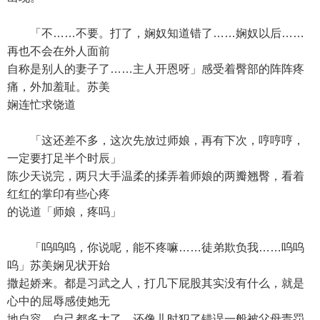
「不……不要。打了，娴奴知道错了……娴奴以后……
再也不会在外人面前
自称是别人的妻子了……主人开恩呀」感受着臀部的阵阵疼
痛，外加羞耻。苏美
娴连忙求饶道
「这还差不多，这次先放过师娘，再有下次，哼哼哼，
一定要打足半个时辰」
陈少天说完，两只大手温柔的揉弄着师娘的两瓣翘臀，看着
红红的掌印有些心疼
的说道「师娘，疼吗」
「呜呜呜，你说呢，能不疼嘛……徒弟欺负我……呜呜
呜」苏美娴见状开始
撒起娇来。都是习武之人，打几下屁股其实没有什么，就是
心中的屈辱感使她无
地自容。自己都多大了，还像儿时犯了错误一般被父母责罚