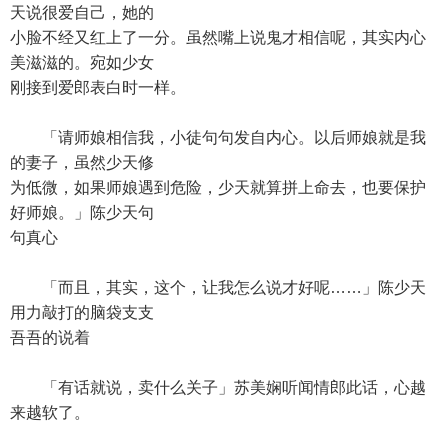
天说很爱自己，她的
小脸不经又红上了一分。虽然嘴上说鬼才相信呢，其实内心
美滋滋的。宛如少女
刚接到爱郎表白时一样。
「请师娘相信我，小徒句句发自内心。以后师娘就是我
的妻子，虽然少天修
为低微，如果师娘遇到危险，少天就算拼上命去，也要保护
好师娘。」陈少天句
句真心
「而且，其实，这个，让我怎么说才好呢……」陈少天
用力敲打的脑袋支支
吾吾的说着
「有话就说，卖什么关子」苏美娴听闻情郎此话，心越
来越软了。