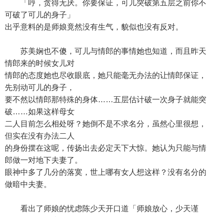
「哼，贪得无厌。你要保证，可儿突破第五层之前你不
可破了可儿的身子」
出乎意料的是师娘竟然没有生气，貌似也没有反对。
苏美娴也不傻，可儿与情郎的事情她也知道，而且昨天
情郎来的时候女儿对
情郎的态度她也尽收眼底，她只能毫无办法的让情郎保证，
先别动可儿的身子，
要不然以情郎那特殊的身体……五层估计破一次身子就能突
破……如果这样母女
二人目前怎么相处呀？她倒不是不求名分，虽然心里很想，
但实在没有办法二人
的身份摆在这呢，传扬出去必定天下大惊。她认为只能与情
郎做一对地下夫妻了。
眼神中多了几分的落寞，世上哪有女人想这样？没有名分的
做暗中夫妻。
看出了师娘的忧虑陈少天开口道「师娘放心，少天谨