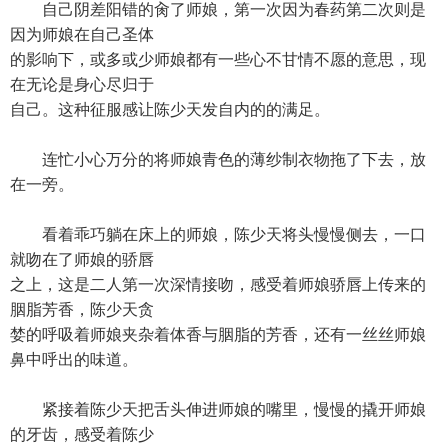
自己阴差阳错的肏了师娘，第一次因为春药第二次则是
因为师娘在自己圣体
的影响下，或多或少师娘都有一些心不甘情不愿的意思，现
在无论是身心尽归于
自己。这种征服感让陈少天发自内的的满足。
连忙小心万分的将师娘青色的薄纱制衣物拖了下去，放
在一旁。
看着乖巧躺在床上的师娘，陈少天将头慢慢侧去，一口
就吻在了师娘的骄唇
之上，这是二人第一次深情接吻，感受着师娘骄唇上传来的
胭脂芳香，陈少天贪
婪的呼吸着师娘夹杂着体香与胭脂的芳香，还有一丝丝师娘
鼻中呼出的味道。
紧接着陈少天把舌头伸进师娘的嘴里，慢慢的撬开师娘
的牙齿，感受着陈少