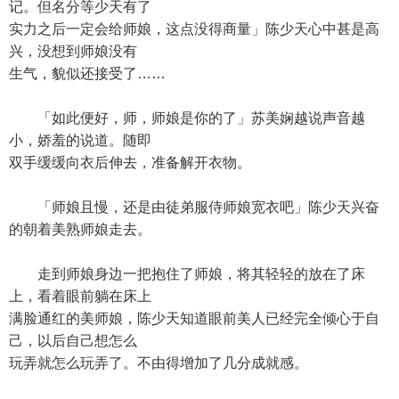
记。但名分等少天有了
实力之后一定会给师娘，这点没得商量」陈少天心中甚是高
兴，没想到师娘没有
生气，貌似还接受了……
「如此便好，师，师娘是你的了」苏美娴越说声音越
小，娇羞的说道。随即
双手缓缓向衣后伸去，准备解开衣物。
「师娘且慢，还是由徒弟服侍师娘宽衣吧」陈少天兴奋
的朝着美熟师娘走去。
走到师娘身边一把抱住了师娘，将其轻轻的放在了床
上，看着眼前躺在床上
满脸通红的美师娘，陈少天知道眼前美人已经完全倾心于自
己，以后自己想怎么
玩弄就怎么玩弄了。不由得增加了几分成就感。