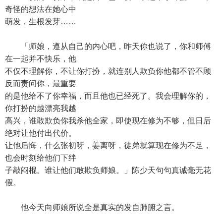
奇怪的想法在她心中
萌发，生根发芽……
「师娘，遵从自己的内心吧，昨天你也说了，你和师傅
在一起并不快乐，他
不仅不理解你，不让你打扮，就连别人欺负你他都不管不顾
反而责问你，最重要
的是他给不了你幸福，而且他也已经死了。我会理解你的，
你打扮的越漂亮我越
高兴，谁敢欺负你我杀他全家，即使现在修为不够，但日后
绝对让他付出代价。
让他后悔，什么张初呀，姜离呀，徒弟就算现在修为不足，
也会时刻给他们下绊
子敲闷棍。谁让他们敢欺负师娘。」陈少天句句真诚毫无花
假。
他今天向师娘所说全是真实的发自肺腑之言。