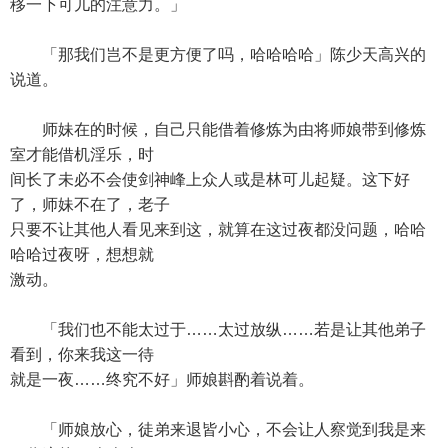
移一下可儿的注意力。」
「那我们岂不是更方便了吗，哈哈哈哈」陈少天高兴的
说道。
师妹在的时候，自己只能借着修炼为由将师娘带到修炼
室才能借机淫乐，时
间长了未必不会使剑神峰上众人或是林可儿起疑。这下好
了，师妹不在了，老子
只要不让其他人看见来到这，就算在这过夜都没问题，哈哈
哈哈过夜呀，想想就
激动。
「我们也不能太过于……太过放纵……若是让其他弟子
看到，你来我这一待
就是一夜……终究不好」师娘斟酌着说着。
「师娘放心，徒弟来退皆小心，不会让人察觉到我是来