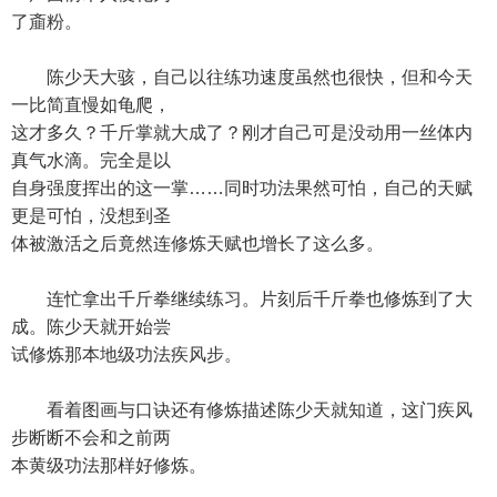
了齑粉。
陈少天大骇，自己以往练功速度虽然也很快，但和今天
一比简直慢如龟爬，
这才多久？千斤掌就大成了？刚才自己可是没动用一丝体内
真气水滴。完全是以
自身强度挥出的这一掌……同时功法果然可怕，自己的天赋
更是可怕，没想到圣
体被激活之后竟然连修炼天赋也增长了这么多。
连忙拿出千斤拳继续练习。片刻后千斤拳也修炼到了大
成。陈少天就开始尝
试修炼那本地级功法疾风步。
看着图画与口诀还有修炼描述陈少天就知道，这门疾风
步断断不会和之前两
本黄级功法那样好修炼。