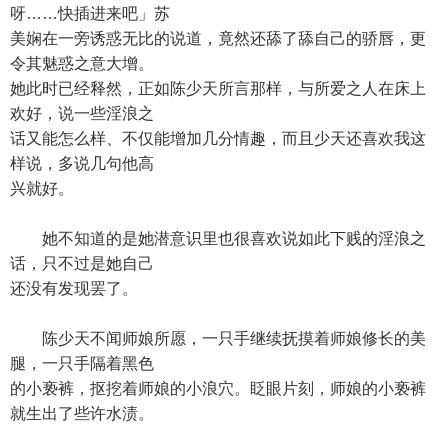
呀……快插进来吧」苏
美娴在一旁诱惑无比的说道，竟然还舔了舔自己的骄唇，更
令其魅惑之意大增。
她此时已经释然，正如陈少天所言那样，与所爱之人在床上
欢好，说一些淫浪之
话又能怎么样、不仅能增加几分情趣，而且少天还喜欢我这
样说，多说几句他高
兴就好。
她不知道的是她潜意识里也很喜欢说如此下贱的淫浪之
话，只不过是她自己
还没有发现罢了。
陈少天不闻师娘所愿，一只手继续抚摸着师娘修长的美
腿，一只手隔着黑色
的小亵裤，抠挖着师娘的小浪穴。眨眼片刻，师娘的小亵裤
就生出了些许水渍。