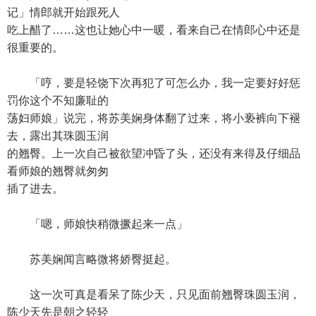
记」情郎就开始跟死人
吃上醋了……这也让她心中一暖，看来自己在情郎心中还是
很重要的。
「哼，要是轻饶下次再犯了可怎么办，我一定要好好惩
罚你这个不知廉耻的
荡妇师娘」说完，将苏美娴身体翻了过来，将小亵裤向下褪
去，露出其珠圆玉润
的翘臀。上一次自己被欲望冲昏了头，还没有来得及仔细品
看师娘的翘臀就匆匆
插了进去。
「嗯，师娘快稍微撅起来一点」
苏美娴闻言略微将娇臀挺起。
这一次可真是看呆了陈少天，只见面前翘臀珠圆玉润，
陈少天先是朝之轻轻