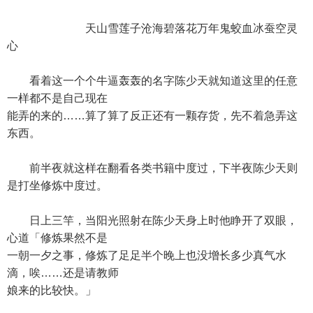
天山雪莲子沧海碧落花万年鬼蛟血冰蚕空灵
心
看着这一个个牛逼轰轰的名字陈少天就知道这里的任意
一样都不是自己现在
能弄的来的……算了算了反正还有一颗存货，先不着急弄这
东西。
前半夜就这样在翻看各类书籍中度过，下半夜陈少天则
是打坐修炼中度过。
日上三竿，当阳光照射在陈少天身上时他睁开了双眼，
心道「修炼果然不是
一朝一夕之事，修炼了足足半个晚上也没增长多少真气水
滴，唉……还是请教师
娘来的比较快。」