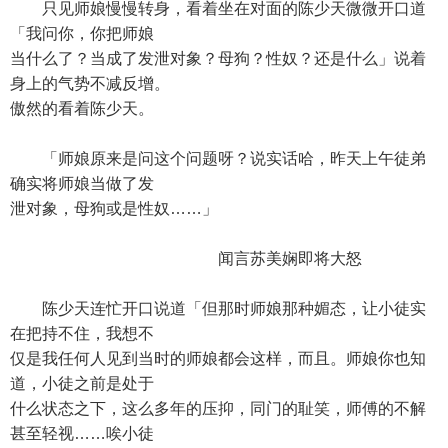
只见师娘慢慢转身，看着坐在对面的陈少天微微开口道
「我问你，你把师娘
当什么了？当成了发泄对象？母狗？性奴？还是什么」说着
身上的气势不减反增。
傲然的看着陈少天。
「师娘原来是问这个问题呀？说实话哈，昨天上午徒弟
确实将师娘当做了发
泄对象，母狗或是性奴……」
闻言苏美娴即将大怒
陈少天连忙开口说道「但那时师娘那种媚态，让小徒实
在把持不住，我想不
仅是我任何人见到当时的师娘都会这样，而且。师娘你也知
道，小徒之前是处于
什么状态之下，这么多年的压抑，同门的耻笑，师傅的不解
甚至轻视……唉小徒