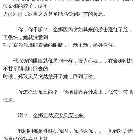
过金娜的脖子，两个
人面对面，距离之近甚至能感受到对方的鼻息。
「你，你干嘛？」金娜因为突如其来的袭击涨红了脸，
但很快，她就注意到
对方直勾勾地盯着她的眼睛，一动不动，格外专注。
他深邃的眼瞳就像黑洞一样，摄人心魂……在金娜刚想
不甘示弱地盯回去的
时候，郑瑛灵又突然放开了她，回到原位。
「你怎么没反应的？」他抱臂靠在沙发上，似笑非笑地
说道。
「啊？」金娜显然还没反应过来。
「我刚刚那是性骚扰你啊，你还说你……」见到对方因
为自己的戏耍马上就