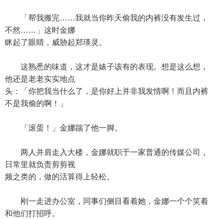
「帮我搬完……我就当你昨天偷我的内裤没有发生过，
不然……」这时金娜
眯起了眼睛，威胁起郑瑛灵。
这熟悉的味道，这才是婊子该有的表现。想是这么想，
他还是老老实实地点
头：「你把我当什么了，是你好上并非我发情啊！而且内裤
不是我偷的啊！」
「滚蛋！」金娜踹了他一脚。
两人并肩走入大楼，金娜就职于一家普通的传媒公司，
日常里就负责剪剪视
频之类的，做的活算得上轻松。
刚一走进办公室，同事们侧目看着她，金娜一个个笑着
和他们打招呼。