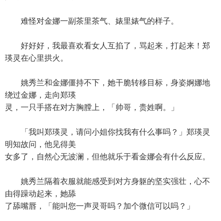
难怪对金娜一副茶里茶气、婊里婊气的样子。
好好好，我最喜欢看女人互掐了，骂起来，打起来！郑
瑛灵在心里拱火。
姚秀兰和金娜僵持不下，她干脆转移目标，身姿婀娜地
绕过金娜，走向郑瑛
灵，一只手搭在对方胸膛上，「帅哥，贵姓啊。」
「我叫郑瑛灵，请问小姐你找我有什么事吗？」郑瑛灵
明知故问，他见得美
女多了，自然心无波澜，但他就乐于看金娜会有什么反应。
姚秀兰隔着衣服就能感受到对方身躯的坚实强壮，心不
由得躁动起来，她舔
了舔嘴唇，「能叫您一声灵哥吗？加个微信可以吗？」