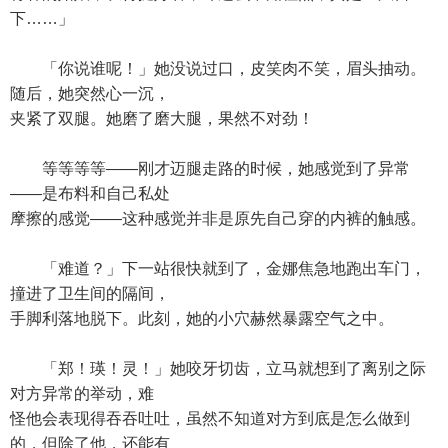
下……」
「你说谁呢！」她没说过口，皮笑肉不笑，眉头抽动。
随后，她突然心一沉，
夹紧了双腿。她磨了磨大腿，果然不对劲！
等等等等——刚才迈腿走路的时候，她感觉到了异常
——是布料和自己私处
摩擦的感觉——这种感觉并非是原先自己穿的内裤的触感。
「难道？」下一站很快就到了，金娜焦急地跑出车门，
撞进了卫生间的隔间，
手脚利落地脱下。此刻，她的小穴赫然暴露空气之中。
「郑！瑛！灵！」她咬牙切齿，立马就想到了离别之际
对方异常的举动，难
怪他会表现得吞吞吐吐，虽然不知道对方到底是怎么做到
的，但除了他，还能有