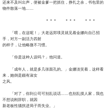
还来不及叫出声，便被金爹一把抓住，挣扎之余，书包里的
物件散落一地……
＊＊＊ ＊＊＊ ＊＊＊
「喂，在这呢！」大老远郑瑛灵就见着金娜向自己招
手，对方一副活力四射
的样子，让他略微不习惯。
「你是这种人设吗？」他问道。
「成年人，就是多几张面孔的。」金娜淡笑着，这样看
来，她倒是颇有淑女
之风。
「对了，你到公司可别乱说话……也别乱摸人家，我也
不想说刚辞职，就因
新老板性骚扰进局子而失业。」