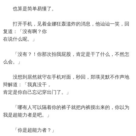
也算是简单易懂了。
打开手机，见着金娜狂轰滥炸的消息，他讪讪一笑，回
复道：「没有啊？你
在说什么呢。」
「没有？！你那次拍我屁股，肯定是干了什么，不然怎
么会。」
没想到居然就守在手机对面，秒回，郑瑛灵默不作声地
辩解道：「我真没干，
肯定是你自己忘记穿出门了。」
「哪有人可以隔着你的裤子就把内裤摸出来的，你以为
我是超能力者是吧。」
「你是超能力者？」