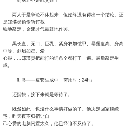
「到底还不是乱交婊子！」
两人于是争论不休起来，但始终没有得出一个结论。还
是郑瑛灵偷偷斩钉截
铁地敲定，金娜才气鼓鼓地作罢。
黑长直、无口、巨乳、紧身衣加铠甲、暴露度高、身高
中等、剑眉如星、爱
心眼……郑瑛灵把能打的词条全都打了一遍。最后敲定生
成。
「叮咚——皮套生成中，需用时：24h」
还挺快，接下来就是等待了。
既然如此，也没什么事情好做的了。他决定回家继续
宅，昨天夜不归宿让自
己心爱的电脑闲置太久，他已经迫不及待了。