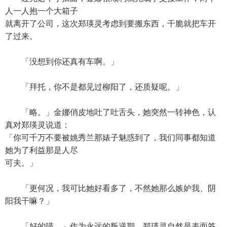
人一人抱一个大箱子
就离开了公司，这次郑瑛灵考虑到要搬东西，干脆就把车开
了过来。
「没想到你还真有车啊。」
「拜托，你不是都见过柳阳了，还质疑呢。」
「略。」金娜俏皮地吐了吐舌头，她突然一转神色，认
真对郑瑛灵说道：
「你可千万不要被姚秀兰那婊子魅惑到了，我们同事都知道
她为了利益那是人尽
可夫。」
「更何况，我可比她好看多了，不然她那么嫉妒我、阴
阳我干嘛？」
「好的喵。」作为永远的叛逆期，郑瑛灵自然是表面答