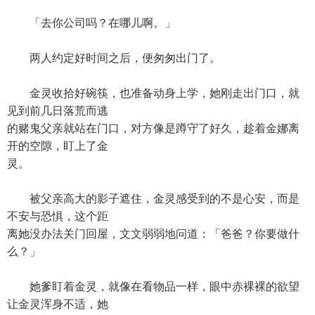
「去你公司吗？在哪儿啊。」
两人约定好时间之后，便匆匆出门了。
金灵收拾好碗筷，也准备动身上学，她刚走出门口，就
见到前几日落荒而逃
的赌鬼父亲就站在门口，对方像是蹲守了好久，趁着金娜离
开的空隙，盯上了金
灵。
被父亲高大的影子遮住，金灵感受到的不是心安，而是
不安与恐惧，这个距
离她没办法关门回屋，文文弱弱地问道：「爸爸？你要做什
么？」
她爹盯着金灵，就像在看物品一样，眼中赤裸裸的欲望
让金灵浑身不适，她