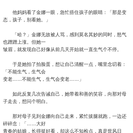
他妈妈看了金娜一眼，急忙捂住孩子的眼睛：「那是变
态，孩子，别看她。」
「哈？」金娜无故被人骂，感到莫名其妙的同时，怒气
也蹭蹭上涨。但她一
皱眉，就发现自己好像从前几天开始就一直生气个不停。
于是她拍了拍脸蛋，想让自己清醒一点，嘴里念叨着：
「不能生气，生气会
变老……不能生气，生气会变老……」
如此反复几次告诫自己，她带着和善的笑容，向那对母
子走去，想问个明白。
那对母子见到金娜向自己走来，紧忙拔腿就跑，一边还
碎碎念：「……大好
青春的姑娘，长得挺好看，却这么不知检点，真是世风日