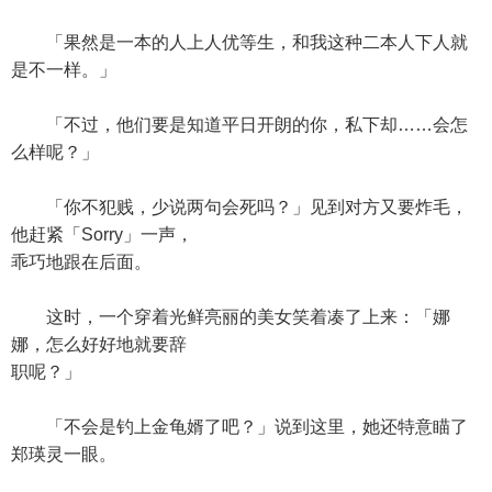
「果然是一本的人上人优等生，和我这种二本人下人就
是不一样。」
「不过，他们要是知道平日开朗的你，私下却……会怎
么样呢？」
「你不犯贱，少说两句会死吗？」见到对方又要炸毛，
他赶紧「Sorry」一声，
乖巧地跟在后面。
这时，一个穿着光鲜亮丽的美女笑着凑了上来：「娜
娜，怎么好好地就要辞
职呢？」
「不会是钓上金龟婿了吧？」说到这里，她还特意瞄了
郑瑛灵一眼。