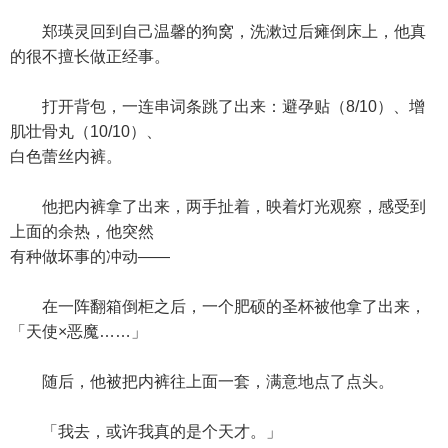
郑瑛灵回到自己温馨的狗窝，洗漱过后瘫倒床上，他真
的很不擅长做正经事。
打开背包，一连串词条跳了出来：避孕贴（8/10）、增
肌壮骨丸（10/10）、
白色蕾丝内裤。
他把内裤拿了出来，两手扯着，映着灯光观察，感受到
上面的余热，他突然
有种做坏事的冲动——
在一阵翻箱倒柜之后，一个肥硕的圣杯被他拿了出来，
「天使×恶魔……」
随后，他被把内裤往上面一套，满意地点了点头。
「我去，或许我真的是个天才。」