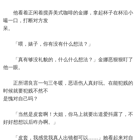
他看着正闲着搅弄美式咖啡的金娜，拿起杯子在杯沿小
嘬一口，打断对方发
呆。
「喂，婊子，你有没有什么想法？」
「真有够没礼貌的，什么什么想法？」金娜恶狠狠盯了
他一眼。
正所谓良言一句三冬暖，恶语伤人真好玩。在能犯贱的
时候就要犯贱不然不
是愧对自己吗？
「当然是皮套啊！大姐，你马上就要出道爱抖露了，不
好好想想以后咋办啊。」
「皮套，我感觉我真人出镜都可以……」她看起来对自