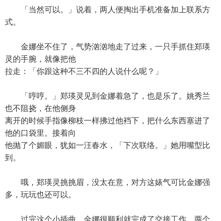
「当然可以。」说着，两人便掏出手机准备加上联系方
式。
金娜坐不住了，气势汹汹地走了过来，一只手抓住郑瑛
灵的手腕，就像把他
拉走：「你跟这种不三不四的人说什么呢？」
「哼哼。」郑瑛灵见到金娜着急了，也是乐了。姚秀兰
也不阻挠，在他侧身
离开的时候手指像柳枝一样拂过他裆下，把什么东西塞进了
他的口袋里。接着向
他抛了个媚眼，犹如一汪春水，「下次联络。」她用嘴型比
到。
哦，郑瑛灵挑挑眉，没太在意，对方这婊气可比金娜强
多，玩玩也还可以。
过完这个小插曲，金娜很顺利就完成了交接工作，两个