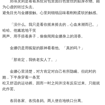
郑瑛灵则是看着系统背包里面白色蕾丝的贴身衣物。颇
为心虚的转过头去。
避免目光与金娜接触。心里则细细品味着刚刚柔软的触感。
「没什么。我只是看你摇来摇去的，心血来潮而已。」
哈哈。他尴尬地干笑
两声。用手捂着鼻子，偷偷闻闻金娜身上的清香。
金娜仍是用狐疑的眼神看着他。「真的吗？」
「那肯定，我铁老实人了。」
金娜心里清楚，对方肯定对自己有所隐瞒。但此时的
她，下半身穿着一条宽
松又舒适的运动裤。因而一时之间并没有反应过来。只能就
此作罢。
各回各家、各找各妈。两人便在地铁口分离。