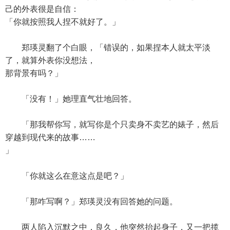
己的外表很是自信：
「你就按照我人捏不就好了。」
郑瑛灵翻了个白眼，「错误的，如果捏本人就太平淡
了，就算外表你没想法，
那背景有吗？」
「没有！」她理直气壮地回答。
「那我帮你写，就写你是个只卖身不卖艺的婊子，然后
穿越到现代来的故事……
」
「你就这么在意这点是吧？」
「那咋写啊？」郑瑛灵没有回答她的问题。
两人陷入沉默之中，良久，他突然抬起身子，又一把揽