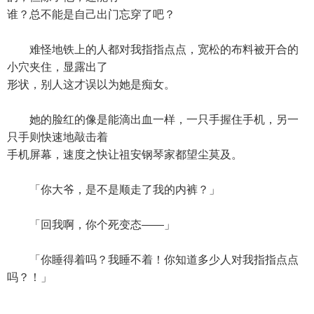
谁？总不能是自己出门忘穿了吧？
难怪地铁上的人都对我指指点点，宽松的布料被开合的
小穴夹住，显露出了
形状，别人这才误以为她是痴女。
她的脸红的像是能滴出血一样，一只手握住手机，另一
只手则快速地敲击着
手机屏幕，速度之快让祖安钢琴家都望尘莫及。
「你大爷，是不是顺走了我的内裤？」
「回我啊，你个死变态——」
「你睡得着吗？我睡不着！你知道多少人对我指指点点
吗？！」
……