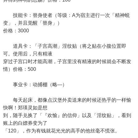
技能卡：替身使者（等级：A为宿主进行一次「精神蜕
变」，并且觉醒「替身」）
价格：3000
道具卡：「子宫高潮」淫纹贴（将之贴在小腹位置即
可。使用后，只有精液
穿过子宫口时才能高潮，子宫里没有精液的时候就会不断发
情）价格：500
事业卡：动捕棚（略—）
每天起床，都像点汉堡外卖送来的时候还热乎的一样愉
快啊！郑瑛灵如是想
到，随手兑换了「『欢愉』的信仰」以及「淫纹贴」，看到
账上的白嫖券变为了
「120」，作为有钱就花光光的高手的他丝毫不慌张。