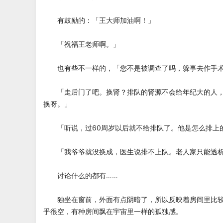
有鼓励的：「王大师加油啊！」
「祝福王老师啊。」
也有些不一样的，「您不是被调查了吗，躲事去作手
「走后门了吧。换肾？排队的肾源不会给年纪大的人，
换呀。」
「听说，过60周岁以后就不给排队了。他是怎么排上
「我爷爷就没换成，医生说排不上队。老人家只能透
讨论什么的都有……
独坐在窗前，外面有点阴暗了，所以反映着房间里比较
乎很空，有种房间飘在宇宙里一样的孤独感。