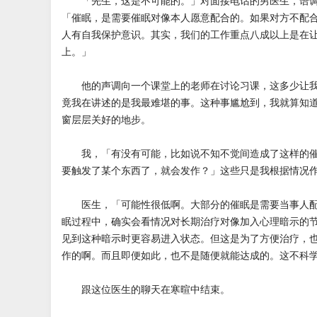
「先生，这是不可能的。」对面接电话的男医生，语调
「催眠，是需要催眠对像本人愿意配合的。如果对方不配
人有自我保护意识。其实，我们的工作重点八成以上是在
上。」
他的声调向一个课堂上的老师在讨论习课，这多少让我
竟我在讲述的是我最难堪的事。这种事尴尬到，我就算知
窗层层关好的地步。
我，「有没有可能，比如说不知不觉间造成了这样的催
要触发了某个东西了，就会发作？」这些只是我根据情况
医生，「可能性很低啊。大部分的催眠是需要当事人配
眠过程中，确实会看情况对长期治疗对像加入心理暗示的
见到这种暗示时更容易进入状态。但这是为了方便治疗，
作的啊。而且即便如此，也不是随便就能达成的。这不科
跟这位医生的聊天在寒暄中结束。