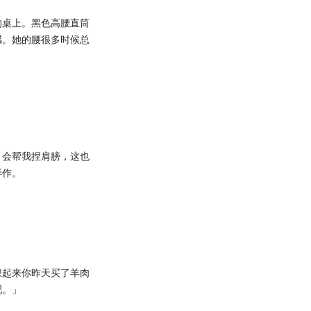
桌上。黑色高腰直筒
感。她的腰很多时候总
，
会帮我捏肩膀，这也
样作。
起来你昨天买了羊肉
吧。」