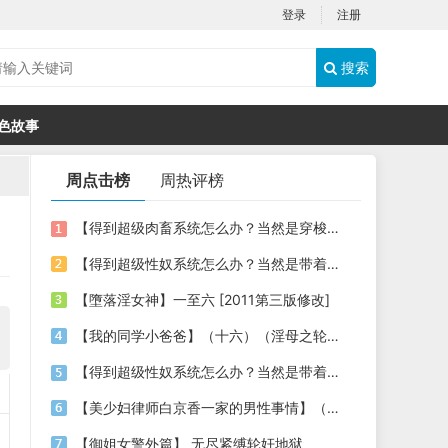
登录
注册
搜索
色故事
周点击榜
周热评榜
【得到超级肉畜系统怎么办？当然是穿梭时空，享受古今美女的肉体啦】03
【得到超级性奴系统怎么办？当然是带着各种美女明星性奴穿梭时空，祸国殃民啦】06
【墮落淫女神】一至六 [2011第三版修改]
【我的同学小爸爸】（十六）（淫母之轮奸暴虐）
【得到超级性奴系统怎么办？当然是带着各种美女明星性奴穿梭时空，祸国殃民啦】（02）
【美少妇律师白京香一家的男性事情】（漫改小说，第九章，泡泡浴+姐妹3P+母女4P）
【御姐女警外篇】 无尽紧缚轮奸地狱