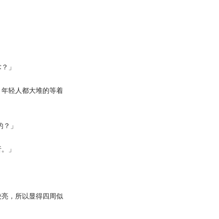
术？」
年轻人都大堆的等着
的？」
析。」
亮，所以显得四周似