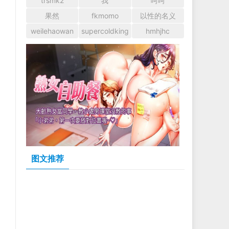
trsmk2
我
呵呵
果然
fkmomo
以性的名义
weilehaowan
supercoldking
hmhjhc
图文推荐