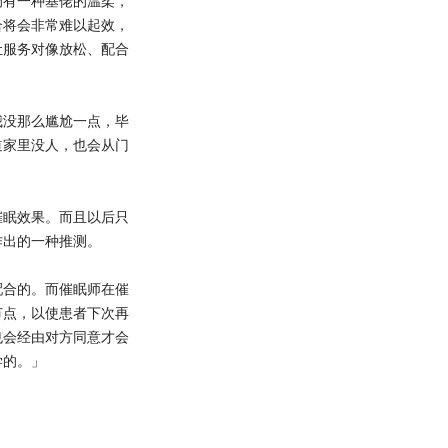
有一种基佬的温柔，
合将会非常难以起效，
让服务对像放松、配合
没那么尴尬一点，毕
道家里没人，也会从门
眠效果。而且以后只
作出的一种推测。
合的。而催眠师在催
节点，以使患者下次再
也会经由对方同意才会
学的。」