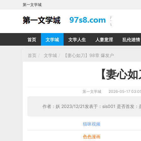
第一文学城
首页
文学城
文学人生
人妻意淫
乱伦迷情
首页
文学城
【妻心如刀】98章 爆发户
【妻心如
第一文学城
2026-05-17 03:0
作者：妖 2023/12/21发表于：sis
猫咪视频
色色漫画