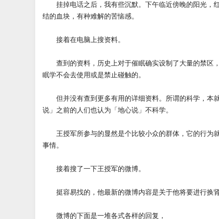
挂掉电话之后，我有些沉默。下午临近傍晚的阳光，红
结的血块，有种难解的苦恼感。
接着在电脑上搜资料。
查到的资料，历史上对于催眠确实设制了大量的禁区，
眠学不会去使用或是禁止碰触的。
但并没有查到更多有用的详细资料。所谓的科学，本就
说」之前的人们也认为「地心说」不科学。
王授军所参与的显然是个比较小众的群体，它的行为就
事情。
接着搜了一下王授军的微博。
挺容易找的，他最新的微博内容是关于他将要进行换肾
微博的下面是一堆各式各样的回复，