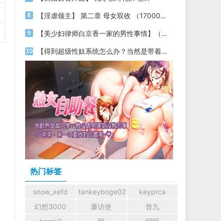
【淫虐领主】 第二章 母女双收 （17000字）
【美少妇律师白京香一家的男性事情】（第十七章 生死单挑+凌辱&色诱+性奴妈妈+变态母控+插图）
【得到超级性奴系统怎么办？当然是带着各种美女明星性奴穿梭时空，祸国殃民啦】04
热门标签
snow_xefd
tankeyboge0204
keyprca
幻想3000
廉访使
曾九