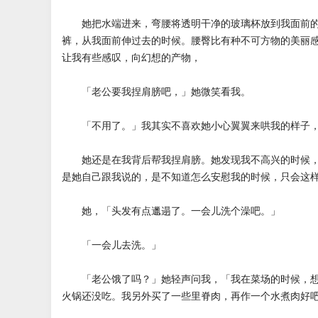
她把水端进来，弯腰将透明干净的玻璃杯放到我面前的
裤，从我面前伸过去的时候。腰臀比有种不可方物的美丽
让我有些感叹，向幻想的产物，
「老公要我捏肩膀吧，」她微笑看我。
「不用了。」我其实不喜欢她小心翼翼来哄我的样子
她还是在我背后帮我捏肩膀。她发现我不高兴的时候，
是她自己跟我说的，是不知道怎么安慰我的时候，只会这
她，「头发有点邋遢了。一会儿洗个澡吧。」
「一会儿去洗。」
「老公饿了吗？」她轻声问我，「我在菜场的时候，想
火锅还没吃。我另外买了一些里脊肉，再作一个水煮肉好