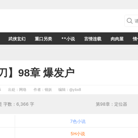
武侠玄幻
重口另类
**小说
言情连载
肉肉屋
情
刀】98章 爆发户
5
出处：网络
作者：镜妖
编辑：
@ybx8
001 是否首发：是 字数：6,366 字 第98章：定位器
7色小说
5H小说