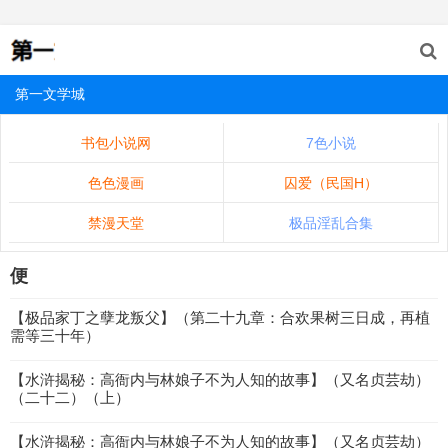
第一文学城
书包小说网
7色小说
色色漫画
囚爱（民国H）
禁漫天堂
极品淫乱合集
便
【极品家丁之孽龙叛父】（第二十九章：合欢果树三日成，再植
需等三十年）
【水浒揭秘：高衙内与林娘子不为人知的故事】（又名贞芸劫）
（二十二）（上）
【水浒揭秘：高衙内与林娘子不为人知的故事】（又名贞芸劫）