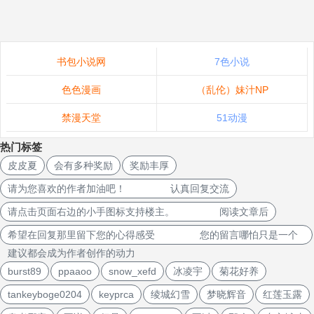
书包小说网
7色小说
色色漫画
（乱伦）妹汁NP
禁漫天堂
51动漫
热门标签
皮皮夏
会有多种奖励
奖励丰厚
请为您喜欢的作者加油吧！ 认真回复交流
请点击页面右边的小手图标支持楼主。 阅读文章后
希望在回复那里留下您的心得感受 您的留言哪怕只是一个
建议都会成为作者创作的动力
burst89
ppaaoo
snow_xefd
冰凌宇
菊花好养
tankeyboge0204
keyprca
绫城幻雪
梦晓辉音
红莲玉露