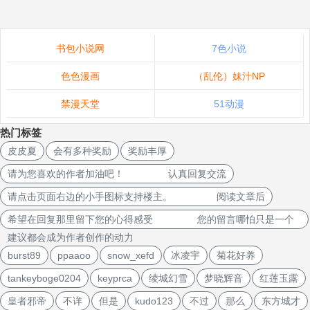
书包小说网
7色小说
色色漫画
（乱伦）妹汁NP
禁漫天堂
51动漫
热门标签
皮皮夏
会有多种奖励
奖励丰厚
请为您喜欢的作者加油吧！ 认真回复交流
请点击页面右边的小手图标支持楼主。 阅读文章后
希望在回复那里留下您的心得感受 您的留言哪怕只是一个
建议都会成为作者创作的动力
burst89
ppaaoo
snow_xefd
冰凌宇
菊花好养
tankeyboge0204
keyprca
绫城幻雪
梦晓辉音
红莲玉露
皇者邪帝
不详
但是
kudo123
不过
那么
东方城才