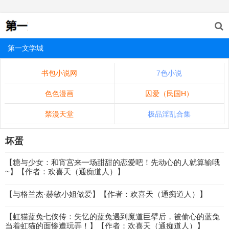
第一文学城
书包小说网
7色小说
色色漫画
囚爱（民国H）
禁漫天堂
极品淫乱合集
坏蛋
【糖与少女：和宵宫来一场甜甜的恋爱吧！先动心的人就算输哦
~】【作者：欢喜天（通痴道人）】
【与格兰杰·赫敏小姐做爱】【作者：欢喜天（通痴道人）】
【虹猫蓝兔七侠传：失忆的蓝兔遇到魔道巨擘后，被偷心的蓝兔
当着虹猫的面惨遭玩弄！】【作者：欢喜天（通痴道人）】