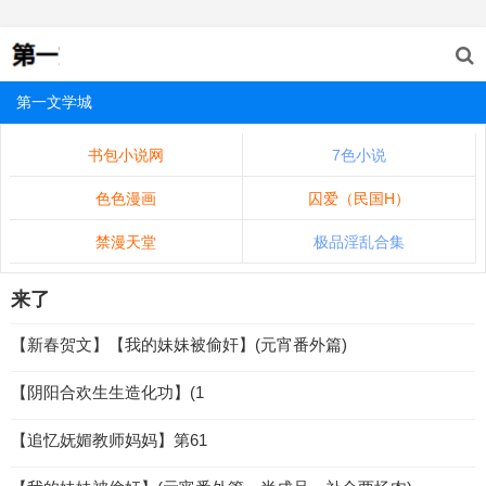
第一文学城
书包小说网
7色小说
色色漫画
囚爱（民国H）
禁漫天堂
极品淫乱合集
来了
【新春贺文】【我的妹妹被偷奸】(元宵番外篇)
【阴阳合欢生生造化功】(1
【追忆妩媚教师妈妈】第61