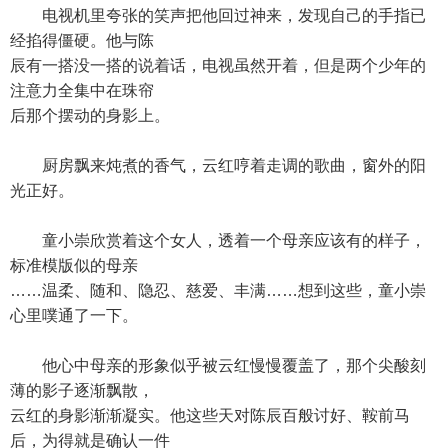
电视机里夸张的笑声把他回过神来，发现自己的手指已
经掐得僵硬。他与陈
辰有一搭没一搭的说着话，电视虽然开着，但是两个少年的
注意力全集中在珠帘
后那个摆动的身影上。
厨房飘来炖煮的香气，云红哼着走调的歌曲，窗外的阳
光正好。
童小崇欣赏着这个女人，透着一个母亲应该有的样子，
标准模版似的母亲
……温柔、随和、隐忍、慈爱、丰满……想到这些，童小崇
心里噗通了一下。
他心中母亲的形象似乎被云红慢慢覆盖了，那个尖酸刻
薄的影子逐渐飘散，
云红的身影渐渐凝实。他这些天对陈辰百般讨好、鞍前马
后，为得就是确认一件