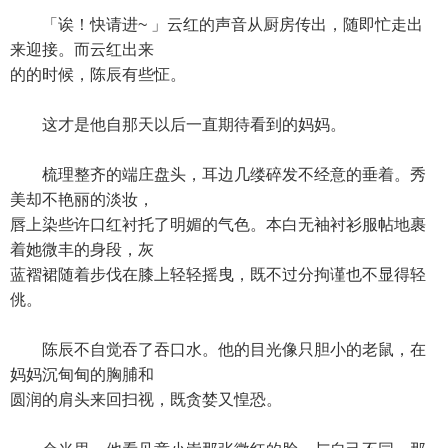
「诶！快请进~ 」云红的声音从厨房传出，随即忙走出
来迎接。而云红出来
的的时候，陈辰有些怔。
这才是他自那天以后一直期待看到的妈妈。
梳理整齐的端庄盘头，耳边几缕碎发不经意的垂着。秀
美却不艳丽的淡妆，
唇上染些许口红衬托了明媚的气色。本白无袖衬衫服帖地裹
着她微丰的身段，灰
蓝褶裙随着步伐在膝上轻轻摇曳，既不过分拘谨也不显得轻
佻。
陈辰不自觉吞了吞口水。他的目光像只胆小的老鼠，在
妈妈沉甸甸的胸脯和
圆润的肩头来回扫视，既贪婪又惶恐。