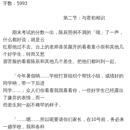
字数：5993
第二节：与君初相识
期末考试的分数一出，陈辰照例不屑的「嗤」了一声，
什么都好说，就是云
红那他过不去。台上的老师喜笑颜开的看着童小崇和其他几
个好学生，转而又愁
眉苦脸的看着陈辰和其他几个差生。把他们都叫到一起。
「今年暑假呐……学校打算组织个帮扶小组，成绩好的
同学呐，带一下后进
同学……」众人们你看看我我看看你，一些好学生已经露出
了嫌弃的表情，而一
些差生则一副不稀罕的样子。
「……嗯……所以呢要请你们家长，在10号前，务必来
一趟学校，我和各科