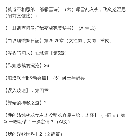
【莫道不相思第二部霜雪诗】（六）霜雪乱入夜，飞剑惹淫思
（附前文链接））
【一封调查问卷把我变成完美秘书】（AI生成）
【白玫瑰懺悔日記】第25,26章（女性向，女同，重肉）
【浮香暗闻录】仙城篇【第5章】
【御姐总裁的沉沦】36
【痴汉联盟Ⅱ运动会篇】（6）绅士与野兽
【误入歧途】：第四章
【郭靖的待客之道】3
【我的清纯校花女友才没那么容易白给，才怪】（IF同人）第一
章 一吻动情！一操定情？（AI文）
【我的淫欲世界】2（文静篇）