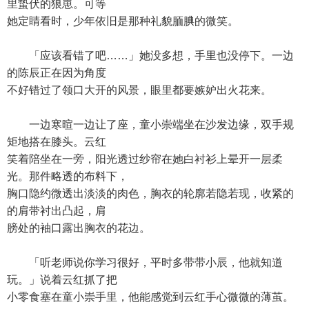
里蛰伏的狼崽。可等
她定睛看时，少年依旧是那种礼貌腼腆的微笑。
「应该看错了吧……」她没多想，手里也没停下。一边
的陈辰正在因为角度
不好错过了领口大开的风景，眼里都要嫉妒出火花来。
一边寒暄一边让了座，童小崇端坐在沙发边缘，双手规
矩地搭在膝头。云红
笑着陪坐在一旁，阳光透过纱帘在她白衬衫上晕开一层柔
光。那件略透的布料下，
胸口隐约微透出淡淡的肉色，胸衣的轮廓若隐若现，收紧的
的肩带衬出凸起，肩
膀处的袖口露出胸衣的花边。
「听老师说你学习很好，平时多带带小辰，他就知道
玩。」说着云红抓了把
小零食塞在童小崇手里，他能感觉到云红手心微微的薄茧。