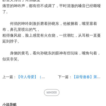
痛苦的呻吟声，都有些不成调了，平时清澈的嗓音已经嘶哑
了。
何俏的呻吟刺激折磨着孙晓东，他被捆着，嘴里塞着
布，鼻孔里喷出的气，
粗得像风箱，脸上感觉有火在烧，一丝潮红，从耳根一直蔓
延到脖子。
身侧的黄毛，看向孙晓东的眼神有些玩味，嘴角勾着，
似笑非笑。
上一篇：
【夺人母爱】（重新修改）（第二节：与君初相识）
下一篇：
【寂母逢春】第二章 第一回（乱伦、复仇、剧情、历史、暗黑）
kill4300
小说导航