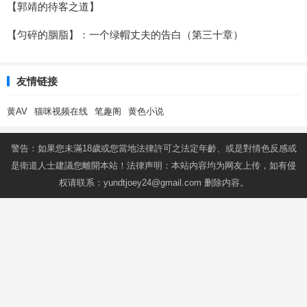
【郭靖的待客之道】
【匀碎的胭脂】：一个绿帽丈夫的告白（第三十章）
友情链接
黄AV
猫咪视频在线
笔趣阁
黄色小说
警告：如果您未滿18歲或您當地法律許可之法定年齡、或是對情色反感或
是衛道人士建議您離開本站！法律声明：本站内容均为网友上传，如有侵
权请联系：
yundtjoey24@gmail.com
删除内容。