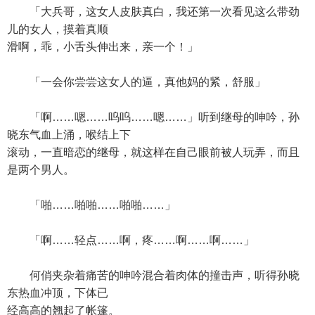
「大兵哥，这女人皮肤真白，我还第一次看见这么带劲
儿的女人，摸着真顺
滑啊，乖，小舌头伸出来，亲一个！」
「一会你尝尝这女人的逼，真他妈的紧，舒服」
「啊……嗯……呜呜……嗯……」听到继母的呻吟，孙
晓东气血上涌，喉结上下
滚动，一直暗恋的继母，就这样在自己眼前被人玩弄，而且
是两个男人。
「啪……啪啪……啪啪……」
「啊……轻点……啊，疼……啊……啊……」
何俏夹杂着痛苦的呻吟混合着肉体的撞击声，听得孙晓
东热血冲顶，下体已
经高高的翘起了帐篷。