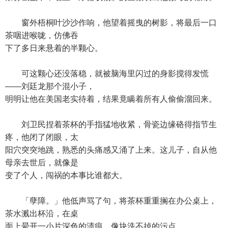
窗外梧桐叶沙沙作响，他望着摇曳的树影，将最后一口
茶咽进喉咙，仿佛吞
下了多日来悬着的半颗心。
可这颗心还没落稳，就被脑海里闪过的身影搅得发慌
——刘廷龙那个混小子，
明明让他在美国老实待着，结果竟瞒着所有人偷偷溜回来。
刘卫民捏着茶杯的手指猛地收紧，骨瓷边缘硌得指节生
疼，他闭了闭眼，太
阳穴突突地跳，熟悉的头痛感又涌了上来。这儿子，自从他
母亲去世后，就像是
变了个人，闯祸的本事比谁都大。
「孽障。」他低声骂了句，将茶杯重重搁在办公桌上，
茶水溅出杯沿，在桌
面上晕开一小片深色的渍痕，像块洗不掉的污点。