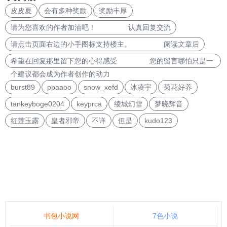
皮皮夏
会有多种奖励
奖励丰厚
请为您喜欢的作者加油吧！ 认真回复交流
请点击页面右边的小手图标支持楼主。 阅读文章后
希望在回复那里留下您的心得感受 您的留言哪怕只是一
个建议都会成为作者创作的动力
burst89
ppaaoo
snow_xefd
冰凌宇
菊花好养
tankeyboge0204
keyprca
绫城幻雪
梦晓辉音
红莲玉露
皇者邪帝
不详
但是
kudo123
书包小说网
7色小说