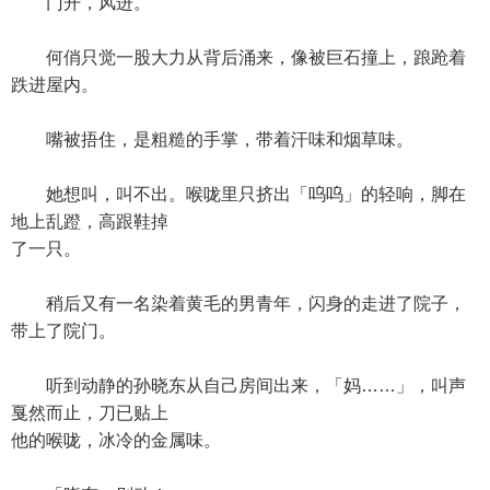
门开，风进。
何俏只觉一股大力从背后涌来，像被巨石撞上，踉跄着
跌进屋内。
嘴被捂住，是粗糙的手掌，带着汗味和烟草味。
她想叫，叫不出。喉咙里只挤出「呜呜」的轻响，脚在
地上乱蹬，高跟鞋掉
了一只。
稍后又有一名染着黄毛的男青年，闪身的走进了院子，
带上了院门。
听到动静的孙晓东从自己房间出来，「妈……」，叫声
戛然而止，刀已贴上
他的喉咙，冰冷的金属味。