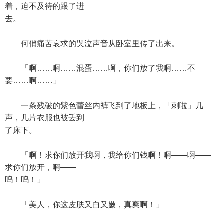
着，迫不及待的跟了进
去。
何俏痛苦哀求的哭泣声音从卧室里传了出来。
「啊……啊……混蛋……啊，你们放了我啊……不
要……啊……」
一条残破的紫色蕾丝内裤飞到了地板上，「刺啦」几
声，几片衣服也被丢到
了床下。
「啊！求你们放开我啊，我给你们钱啊！啊——啊——
求你们放开，啊——
呜！呜！」
「美人，你这皮肤又白又嫩，真爽啊！」