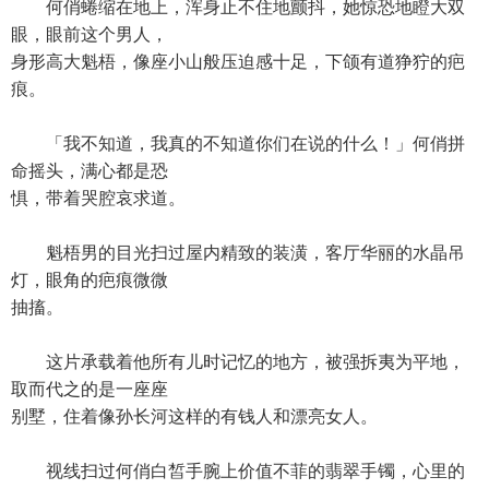
何俏蜷缩在地上，浑身止不住地颤抖，她惊恐地瞪大双
眼，眼前这个男人，
身形高大魁梧，像座小山般压迫感十足，下颌有道狰狞的疤
痕。
「我不知道，我真的不知道你们在说的什么！」何俏拼
命摇头，满心都是恐
惧，带着哭腔哀求道。
魁梧男的目光扫过屋内精致的装潢，客厅华丽的水晶吊
灯，眼角的疤痕微微
抽搐。
这片承载着他所有儿时记忆的地方，被强拆夷为平地，
取而代之的是一座座
别墅，住着像孙长河这样的有钱人和漂亮女人。
视线扫过何俏白皙手腕上价值不菲的翡翠手镯，心里的