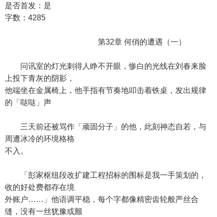
是否首发：是
字数：4285
第32章 何俏的遭遇（一）
问讯室的灯光刺得人睁不开眼，惨白的光线在刘春来脸
上投下青灰的阴影，
他端坐在金属椅上，他手指有节奏地叩击着铁桌，发出规律
的「哒哒」声
三天前还被骂作「顽固分子」的他，此刻神态自若，与
周遭冰冷的环境格格
不入。
「彭家枢纽段改扩建工程招标的围标是我一手策划的，
收的好处费都存在境
外账户……」他语调平稳，每个字都像精密齿轮般严丝合
缝，没有一丝犹豫或颤