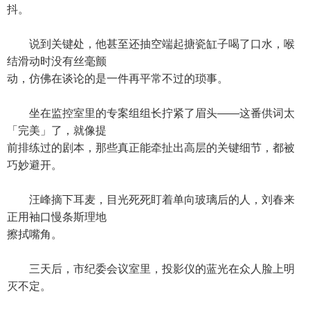
抖。
说到关键处，他甚至还抽空端起搪瓷缸子喝了口水，喉
结滑动时没有丝毫颤
动，仿佛在谈论的是一件再平常不过的琐事。
坐在监控室里的专案组组长拧紧了眉头——这番供词太
「完美」了，就像提
前排练过的剧本，那些真正能牵扯出高层的关键细节，都被
巧妙避开。
汪峰摘下耳麦，目光死死盯着单向玻璃后的人，刘春来
正用袖口慢条斯理地
擦拭嘴角。
三天后，市纪委会议室里，投影仪的蓝光在众人脸上明
灭不定。