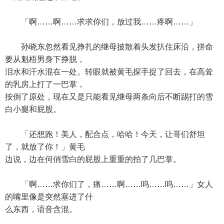
「啊……啊……求求你们，放过我……疼啊……」
孙晓东忽然看见挣扎的继母披散着头发扒住床沿，拼命
要从魁梧男身下挣脱，
泪水和汗水混在一处。转眼就被黄毛探手捉了回去，在高耸
的乳房上打了一巴掌，
按倒了原处，现在又是只能看见继母两条向后不断踢打的雪
白小腿和屁股。
「还想跑！美人，配合点，哈哈！今天，让哥们舒坦
了，就放了你！」黄毛
边说，边在何俏雪白的屁股上重重的拍了几巴掌。
「啊……求你们了，痛……啊……呜……呜……」女人
的嘴里像是突然塞进了什
么东西，语音含混。