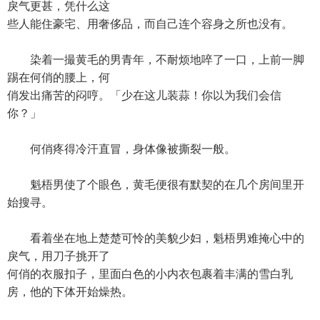
戾气更甚，凭什么这
些人能住豪宅、用奢侈品，而自己连个容身之所也没有。
染着一撮黄毛的男青年，不耐烦地啐了一口，上前一脚
踢在何俏的腰上，何
俏发出痛苦的闷哼。「少在这儿装蒜！你以为我们会信
你？」
何俏疼得冷汗直冒，身体像被撕裂一般。
魁梧男使了个眼色，黄毛便很有默契的在几个房间里开
始搜寻。
看着坐在地上楚楚可怜的美貌少妇，魁梧男难掩心中的
戾气，用刀子挑开了
何俏的衣服扣子，里面白色的小内衣包裹着丰满的雪白乳
房，他的下体开始燥热。