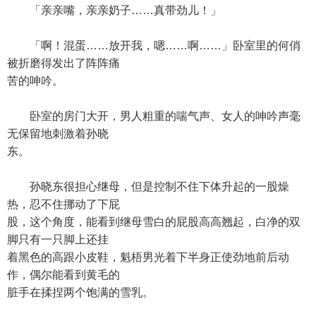
「亲亲嘴，亲亲奶子……真带劲儿！」
「啊！混蛋……放开我，嗯……啊……」卧室里的何俏
被折磨得发出了阵阵痛
苦的呻吟。
卧室的房门大开，男人粗重的喘气声、女人的呻吟声毫
无保留地刺激着孙晓
东。
孙晓东很担心继母，但是控制不住下体升起的一股燥
热，忍不住挪动了下屁
股，这个角度，能看到继母雪白的屁股高高翘起，白净的双
脚只有一只脚上还挂
着黑色的高跟小皮鞋，魁梧男光着下半身正使劲地前后动
作，偶尔能看到黄毛的
脏手在揉捏两个饱满的雪乳。