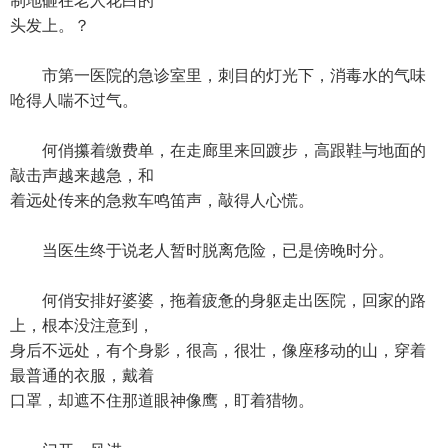
制地砸在老人花白的
头发上。？
市第一医院的急诊室里，刺目的灯光下，消毒水的气味
呛得人喘不过气。
何俏攥着缴费单，在走廊里来回踱步，高跟鞋与地面的
敲击声越来越急，和
着远处传来的急救车鸣笛声，敲得人心慌。
当医生终于说老人暂时脱离危险，已是傍晚时分。
何俏安排好婆婆，拖着疲惫的身躯走出医院，回家的路
上，根本没注意到，
身后不远处，有个身影，很高，很壮，像座移动的山，穿着
最普通的衣服，戴着
口罩，却遮不住那道眼神像鹰，盯着猎物。