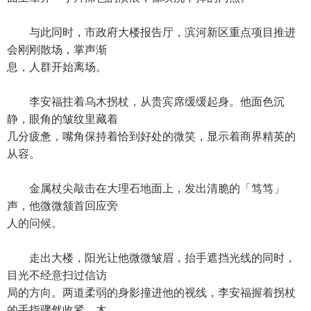
与此同时，市政府大楼报告厅，滨河新区重点项目推进
会刚刚散场，掌声渐
息，人群开始离场。
李安福拄着乌木拐杖，从贵宾席缓缓起身。他面色沉
静，眼角的皱纹里藏着
几分疲惫，嘴角保持着恰到好处的微笑，显示着商界精英的
从容。
金属杖尖敲击在大理石地面上，发出清脆的「笃笃」
声，他微微颔首回应旁
人的问候。
走出大楼，阳光让他微微皱眉，抬手遮挡光线的同时，
目光不经意扫过信访
局的方向。两道柔弱的身影撞进他的视线，李安福握着拐杖
的手指骤然收紧，木