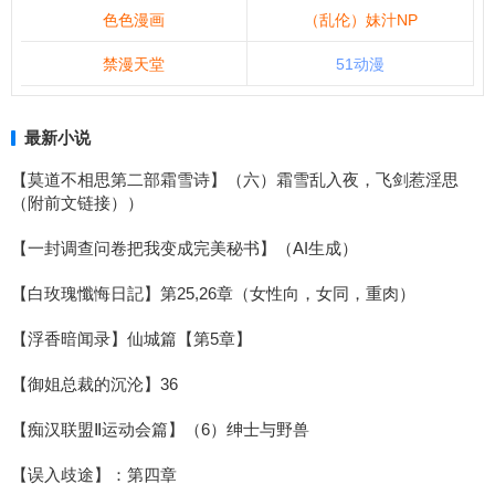
色色漫画
（乱伦）妹汁NP
禁漫天堂
51动漫
最新小说
【莫道不相思第二部霜雪诗】（六）霜雪乱入夜，飞剑惹淫思
（附前文链接））
【一封调查问卷把我变成完美秘书】（AI生成）
【白玫瑰懺悔日記】第25,26章（女性向，女同，重肉）
【浮香暗闻录】仙城篇【第5章】
【御姐总裁的沉沦】36
【痴汉联盟Ⅱ运动会篇】（6）绅士与野兽
【误入歧途】：第四章