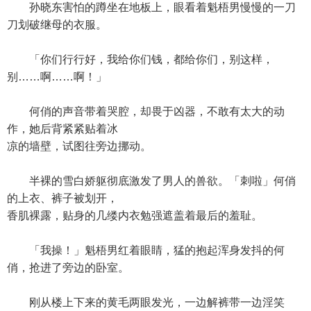
孙晓东害怕的蹲坐在地板上，眼看着魁梧男慢慢的一刀
刀划破继母的衣服。
「你们行行好，我给你们钱，都给你们，别这样，
别……啊……啊！」
何俏的声音带着哭腔，却畏于凶器，不敢有太大的动
作，她后背紧紧贴着冰
凉的墙壁，试图往旁边挪动。
半裸的雪白娇躯彻底激发了男人的兽欲。「刺啦」何俏
的上衣、裤子被划开，
香肌裸露，贴身的几缕内衣勉强遮盖着最后的羞耻。
「我操！」魁梧男红着眼睛，猛的抱起浑身发抖的何
俏，抢进了旁边的卧室。
刚从楼上下来的黄毛两眼发光，一边解裤带一边淫笑