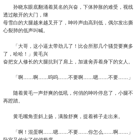
孙晓东眼底翻涌着莫名的兴奋，下体肿胀的难受，视线
透过敞开的大门，继
母雪白的大腿越来越叉开了，呻吟声由高到低，偶尔发出撕
心裂肺的低声叫喊。
「大哥，这小逼太带劲儿了！比会所那几个骚货要爽多
了，哈哈！」黄毛兴
奋把女人修长的大腿抗到了肩上，加速肏弄着身下的女人。
「啊……啊……呜呜……不要啊……嗯……不要……」
随着黄毛一声舒爽的低吼，何俏的呻吟停息了，小腿不
再蹬踏。
黄毛嘴角歪斜上扬，满脸舒爽，提着裤子走出来。
「啊！混蛋啊……嗯……不要……你怎么……啊……」
卧室又传出了何俏极度