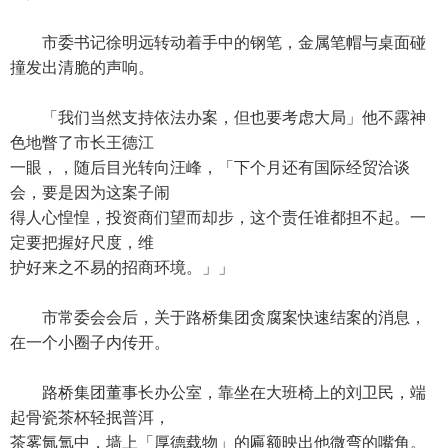
市委书记徐明远转动着手中的钢笔，金属笔帽与桌面碰
撞发出清脆的声响。
「我们当然支持依法办案，但也要考虑大局」他不露神
色地瞥了市长王德江
一眼，，随后目光转向汪峰，「下个月还有国际经贸洽谈
会，要是因为这案子闹
得人心惶惶，投资商们望而却步，这个责任谁都担不起。一
定要把握好尺度，维
护好来之不易的招商环境。」」
市常委会会后，关于路桥集团贪腐案快速结案的消息，
在一个小圈子内传开。
路桥集团董事长办公室，靠坐在大班椅上的刘卫民，端
起骨瓷茶杯轻抿普洱，
茶雾氤氲中，墙上「厚德载物」的匾额映出他微弯的嘴角。