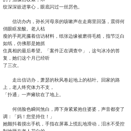
纹深深嵌进掌心，眼底闪过一丝厉色。
信访办内，孙长河母亲的咳嗽声在走廊里回荡，震得何
俏眼眶发酸。老人枯
瘦的手死死攥着信访材料，纸张边缘被磨得毛糙，指节泛白
如纸，仿佛那是她抓
住真相的最后希望。「案件正在调查中」，这句冰冷的答
复，她们这个月已经听
了三次。
走出信访办，萧瑟的秋风卷起地上的枯叶。回家的路
上，老人终究体力不支，
「扑通」一声瘫软在了地上。
何俏脸色瞬间煞白，蹲下身紧紧抱住婆婆，声音都变了
调：「妈！您坚持住！」
她颤抖着摸出手机，手指在屏幕上慌乱地滑动，泪水不受控