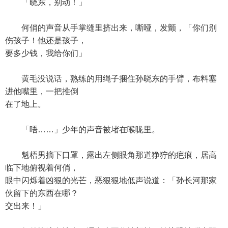
「晓东，别动！」
何俏的声音从手掌缝里挤出来，嘶哑，发颤，「你们别
伤孩子！他还是孩子，
要多少钱，我给你们」
黄毛没说话，熟练的用绳子捆住孙晓东的手臂，布料塞
进他嘴里，一把推倒
在了地上。
「唔……」少年的声音被堵在喉咙里。
魁梧男摘下口罩，露出左侧眼角那道狰狞的疤痕，居高
临下地俯视着何俏，
眼中闪烁着凶狠的光芒，恶狠狠地低声说道：「孙长河那家
伙留下的东西在哪？
交出来！」