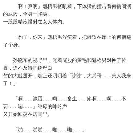
「啊！爽啊」魁梧男低吼着，下体猛的撞击着何俏圆润
的屁股，全身一哆嗦，
一股股精液爆射在女人体内。
「豹子，你来」魁梧男淫笑着，把瘫软在床上的何俏翻
了个身。
孙晓东的视野里，光着屁股的黄毛和魁梧男对换了位
置，迫不及待把继母白
皙的大腿掰开，嘴上还叨叨着「谢谢，大兵哥……美人我来
了！」
「啊……混蛋……啊……畜生……疼啊……啊……不
要……嗯……」继母的呻吟声
又开始回荡在房间里。
「啪……啪啪……啪……啪……」